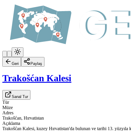
Geri
Paylaş
Trakošćan Kalesi
Sanal Tur
Tür
Müze
Adres
Trakošćan, Hırvatistan
Açıklama
Trakošćan Kalesi, kuzey Hırvatistan'da bulunan ve tarihi 13. yüzyıla k