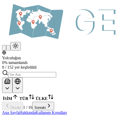
Yolculuğun
0
%
tamamlandı
0
/
152
yer keşfedildi
İSİM
TÜR
ÜLKE
1
/
16
Önceki
Sonraki
Ana Sayfa
Hakkında
Kullanım Koşulları