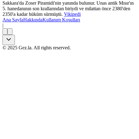
Sakkara'da Zoser Piramidi'nin yanında bulunur. Unas antik Mısır'ın
5. hanedanının son krallarından biriydi ve milattan önce 2380'den
2350'a kadar hüküm sürmüştü.
Vikipedi
Ana Sayfa
Hakkında
Kullanım Koşulları
|
©
2025
Gez.la. All rights reserved.