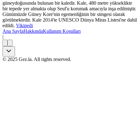
güneydoğusunda bulunan bir kaledir. Kale, 480 metre yükseklikte
bir tepede yer almakta olup Seul'u korumak amacıyla inşa edilmiştir.
Günümüzde Güney Kore'nin egemenliğinin bir simgesi olarak
görülmektedir. Kale 2014'te UNESCO Dünya Miras Listesi'ne dahil
edildi.
Vikipedi
Ana Sayfa
Hakkında
Kullanım Koşulları
|
©
2025
Gez.la. All rights reserved.