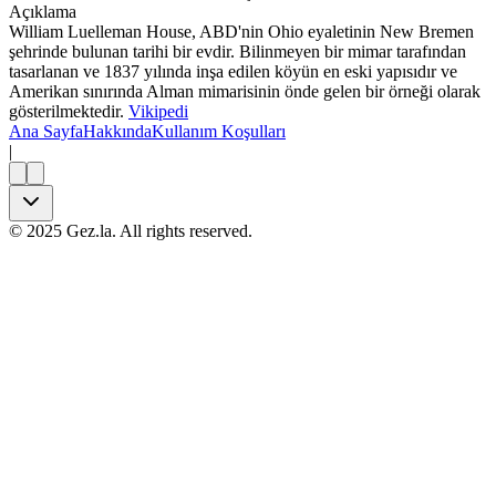
Açıklama
William Luelleman House, ABD'nin Ohio eyaletinin New Bremen
şehrinde bulunan tarihi bir evdir. Bilinmeyen bir mimar tarafından
tasarlanan ve 1837 yılında inşa edilen köyün en eski yapısıdır ve
Amerikan sınırında Alman mimarisinin önde gelen bir örneği olarak
gösterilmektedir.
Vikipedi
Ana Sayfa
Hakkında
Kullanım Koşulları
|
©
2025
Gez.la. All rights reserved.