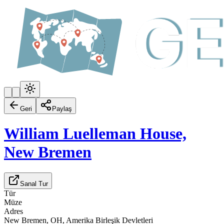
Geri
Paylaş
William Luelleman House,
New Bremen
Sanal Tur
Tür
Müze
Adres
New Bremen, OH, Amerika Birleşik Devletleri