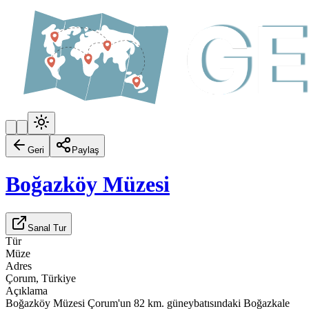
Geri
Paylaş
Boğazköy Müzesi
Sanal Tur
Tür
Müze
Adres
Çorum, Türkiye
Açıklama
Boğazköy Müzesi Çorum'un 82 km. güneybatısındaki Boğazkale