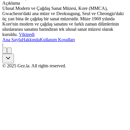
Açıklama
Ulusal Modern ve Çağdaş Sanat Müzesi, Kore (MMCA),
Gwacheon'daki ana müze ve Deoksugung, Seul ve Cheongju'daki
üç yan bina ile çağdaş bir sanat müzesidir. Müze 1969 yılında
Kore'nin modern ve çağdaş sanatını ve farklı zaman dilimlerinin
uluslararası sanatını barındıran tek ulusal sanat müzesi olarak
kuruldu.
Vikipedi
Ana Sayfa
Hakkında
Kullanım Koşulları
|
©
2025
Gez.la. All rights reserved.