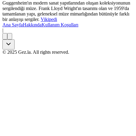
Guggenheim'ın modern sanat yapıtlarından oluşan koleksiyonunun
sergilendiği müze. Frank Lloyd Wright'ın tasarımı olan ve 1959'da
tamamlanan yapı, geleneksel müze mimarlığından bütünüyle farklı
bir anlayışı sergiler.
Vikipedi
Ana Sayfa
Hakkında
Kullanım Koşulları
|
©
2025
Gez.la. All rights reserved.