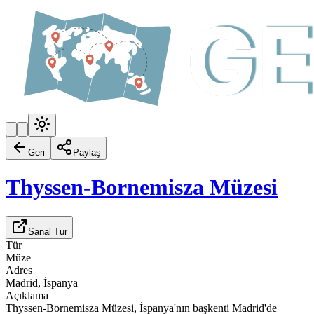
Geri
Paylaş
Thyssen-Bornemisza Müzesi
Sanal Tur
Tür
Müze
Adres
Madrid, İspanya
Açıklama
Thyssen-Bornemisza Müzesi, İspanya'nın başkenti Madrid'de