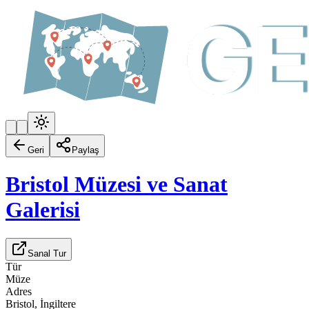
Geri
Paylaş
Bristol Müzesi ve Sanat
Galerisi
Sanal Tur
Tür
Müze
Adres
Bristol, İngiltere